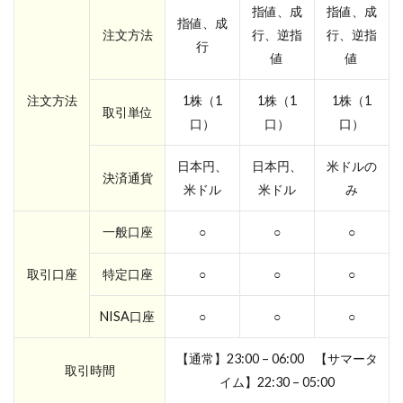
指値、成
指値、成
指値、成
注文方法
行、逆指
行、逆指
行
値
値
注文方法
1株（1
1株（1
1株（1
取引単位
口）
口）
口）
日本円、
日本円、
米ドルの
決済通貨
米ドル
米ドル
み
一般口座
○
○
○
取引口座
特定口座
○
○
○
NISA口座
○
○
○
【通常】23:00 – 06:00 【サマータ
取引時間
イム】22:30 – 05:00