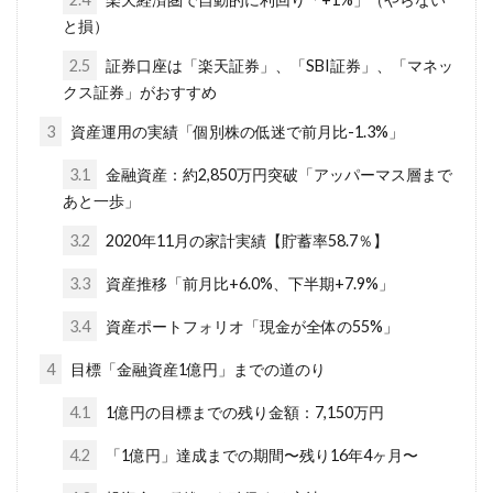
と損）
2.5
証券口座は「楽天証券」、「SBI証券」、「マネッ
クス証券」がおすすめ
3
資産運用の実績「個別株の低迷で前月比-1.3%」
3.1
金融資産：約2,850万円突破「アッパーマス層まで
あと一歩」
3.2
2020年11月の家計実績【貯蓄率58.7％】
3.3
資産推移「前月比+6.0%、下半期+7.9%」
3.4
資産ポートフォリオ「現金が全体の55%」
4
目標「金融資産1億円」までの道のり
4.1
1億円の目標までの残り金額：7,150万円
4.2
「1億円」達成までの期間〜残り16年4ヶ月〜