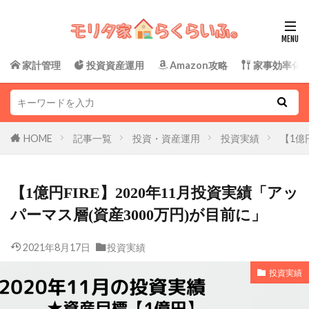
家計管理
投資資産運用
Amazon攻略
家事効率化
HOME
記事一覧
投資・資産運用
投資実績
【1億
【1億円FIRE】2020年11月投資実績「アッ
パーマス層(資産3000万円)が目前に」
2021年8月17日
投資実績
投資実績