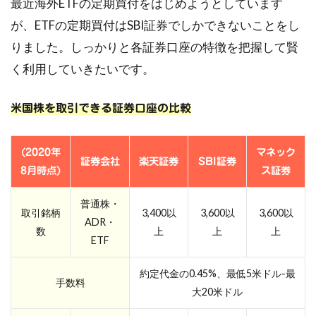
最近海外ETFの定期買付をはじめようとしています
が、ETFの定期買付はSBI証券でしかできないことをし
りました。しっかりと各証券口座の特徴を把握して賢
く利用していきたいです。
米国株を取引できる証券口座の比較
(2020年
マネック
証券会社
楽天証券
SBI証券
8月時点)
ス証券
普通株・
取引銘柄
3,400以
3,600以
3,600以
ADR・
数
上
上
上
ETF
約定代金の0.45%、最低5米ドル-最
手数料
大20米ドル