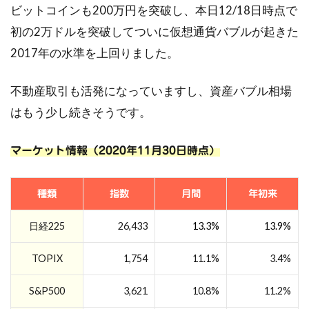
ビットコインも200万円を突破し、本日12/18日時点で
初の2万ドルを突破してついに仮想通貨バブルが起きた
2017年の水準を上回りました。
不動産取引も活発になっていますし、資産バブル相場
はもう少し続きそうです。
マーケット情報（2020年11月30日時点）
種類
指数
月間
年初来
日経225
26,433
13.3%
13.9%
TOPIX
1,754
11.1%
3.4%
S&P500
3,621
10.8%
11.2%