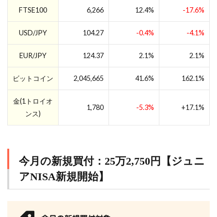
FTSE100
6,266
12.4%
-17.6%
USD/JPY
104.27
-0.4%
-4.1%
EUR/JPY
124.37
2.1%
2.1%
ビットコイン
2,045,665
41.6%
162.1%
金(1トロイオ
1,780
-5.3%
+17.1%
ンス)
今月の新規買付：25万2,750円【ジュニ
アNISA新規開始】