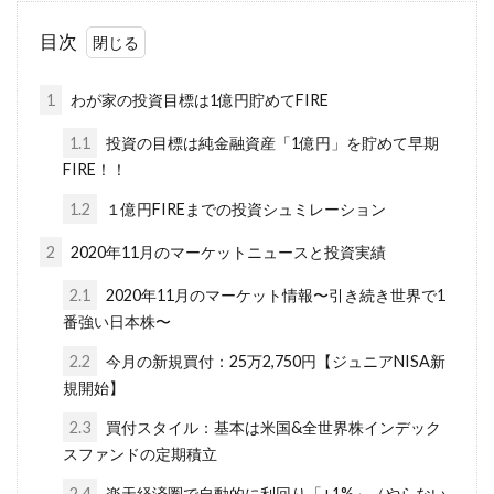
目次
1
わが家の投資目標は1億円貯めてFIRE
1.1
投資の目標は純金融資産「1億円」を貯めて早期
FIRE！！
1.2
１億円FIREまでの投資シュミレーション
2
2020年11月のマーケットニュースと投資実績
2.1
2020年11月のマーケット情報〜引き続き世界で1
番強い日本株〜
2.2
今月の新規買付：25万2,750円【ジュニアNISA新
規開始】
2.3
買付スタイル：基本は米国&全世界株インデック
スファンドの定期積立
2.4
楽天経済圏で自動的に利回り「+1%」（やらない