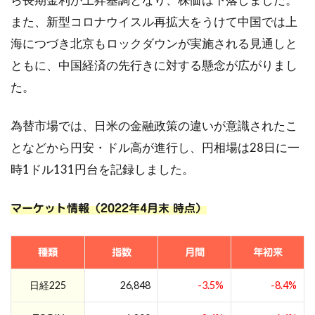
また、新型コロナウイスル再拡大をうけて中国では上
海につづき北京もロックダウンが実施される見通しと
ともに、中国経済の先行きに対する懸念が広がりまし
た。
為替市場では、日米の金融政策の違いが意識されたこ
となどから円安・ドル高が進行し、円相場は28日に一
時1ドル131円台を記録しました。
マーケット情報（2022年4月末 時点）
種類
指数
月間
年初来
日経225
26,848
-3.5%
-8.4%