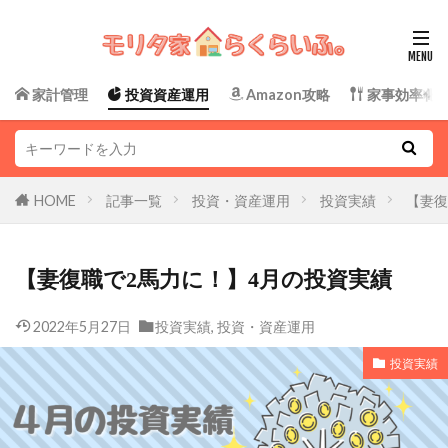
家計管理
投資資産運用
Amazon攻略
家事効率化
HOME
記事一覧
投資・資産運用
投資実績
【妻復
【妻復職で2馬力に！】4月の投資実績
2022年5月27日
投資実績
,
投資・資産運用
投資実績