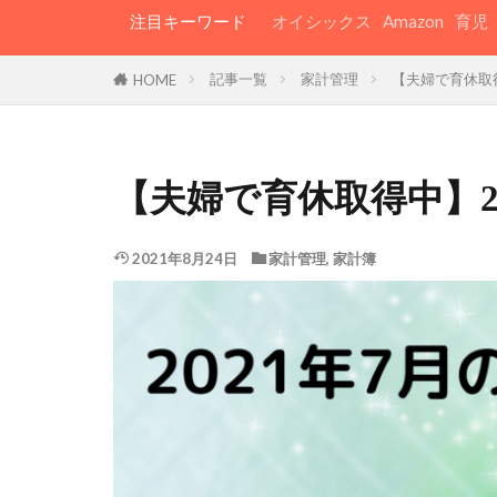
注目キーワード
オイシックス
Amazon
育児
記事一覧
家計管理
【夫婦で育休取
HOME
【夫婦で育休取得中】2
2021年8月24日
家計管理
,
家計簿