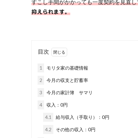
すこし手間がかかっても一度契約を見直し
抑えられます。
目次
1
モリタ家の基礎情報
2
今月の収支と貯蓄率
3
今月の家計簿 サマリ
4
収入：0円
4.1
給与収入（手取り）：0円
4.2
その他の収入：0円