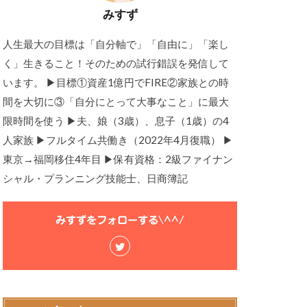
みすず
人生最大の目標は「自分軸で」「自由に」「楽し
く」生きること！そのための試行錯誤を発信して
います。 ▶目標①資産1億円でFIRE②家族との時
間を大切に③「自分にとって大事なこと」に最大
限時間を使う ▶夫、娘（3歳）、息子（1歳）の4
人家族 ▶フルタイム共働き（2022年4月復職） ▶
東京→福岡移住4年目 ▶保有資格：2級ファイナン
シャル・プランニング技能士、日商簿記
みすずをフォローする\^^/