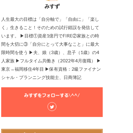
みすず
人生最大の目標は「自分軸で」「自由に」「楽し
く」生きること！そのための試行錯誤を発信して
います。 ▶目標①資産1億円でFIRE②家族との時
間を大切に③「自分にとって大事なこと」に最大
限時間を使う ▶夫、娘（3歳）、息子（1歳）の4
人家族 ▶フルタイム共働き（2022年4月復職） ▶
東京→福岡移住4年目 ▶保有資格：2級ファイナン
シャル・プランニング技能士、日商簿記
みすずをフォローする\^^/