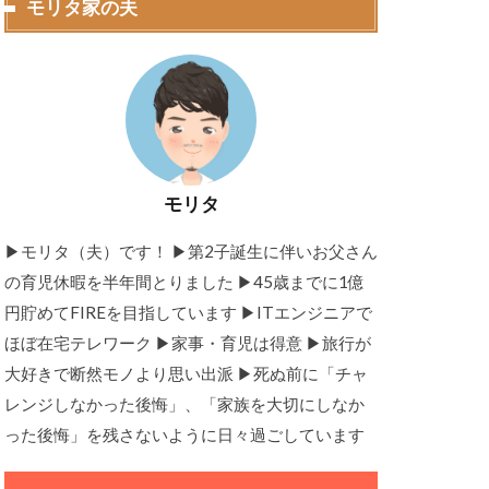
モリタ家の夫
モリタ
▶モリタ（夫）です！ ▶︎第2子誕生に伴いお父さん
の育児休暇を半年間とりました ▶45歳までに1億
円貯めてFIREを目指しています ▶ITエンジニアで
ほぼ在宅テレワーク ▶家事・育児は得意 ▶旅行が
大好きで断然モノより思い出派 ▶死ぬ前に「チャ
レンジしなかった後悔」、「家族を大切にしなか
った後悔」を残さないように日々過ごしています