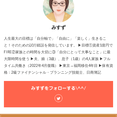
みすず
人生最大の目標は「自分軸で」「自由に」「楽しく」生きるこ
と！そのための試行錯誤を発信しています。 ▶目標①資産1億円で
FIRE②家族との時間を大切に③「自分にとって大事なこと」に最
大限時間を使う ▶夫、娘（3歳）、息子（1歳）の4人家族 ▶フル
タイム共働き（2022年4月復職） ▶東京→福岡移住4年目 ▶保有資
格：2級ファイナンシャル・プランニング技能士、日商簿記
みすずをフォローする\^^/