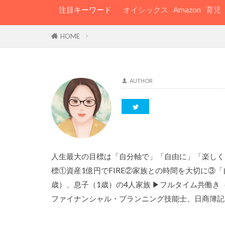
注目キーワード
オイシックス
Amazon
育児
HOME
AUTHOR
人生最大の目標は「自分軸で」「自由に」「楽しく
標①資産1億円でFIRE②家族との時間を大切に③
歳）、息子（1歳）の4人家族 ▶フルタイム共働き（
ファイナンシャル・プランニング技能士、日商簿記