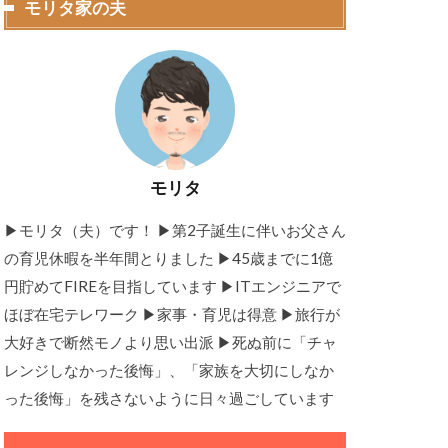
モリタ家の夫
モリタ
▶モリタ（夫）です！ ▶︎第2子誕生に伴いお父さん
の育児休暇を半年間とりました ▶45歳までに1億
円貯めてFIREを目指しています ▶ITエンジニアで
ほぼ在宅テレワーク ▶家事・育児は得意 ▶旅行が
大好きで断然モノより思い出派 ▶死ぬ前に「チャ
レンジしなかった後悔」、「家族を大切にしなか
った後悔」を残さないように日々過ごしています