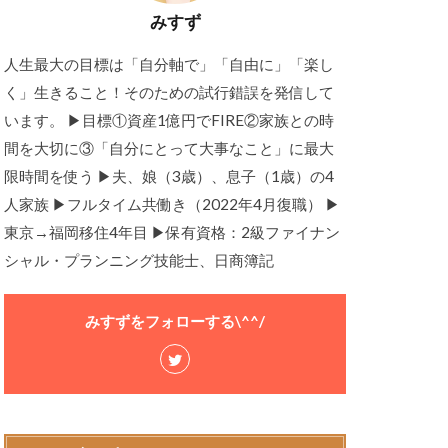
みすず
人生最大の目標は「自分軸で」「自由に」「楽し
く」生きること！そのための試行錯誤を発信して
います。 ▶目標①資産1億円でFIRE②家族との時
間を大切に③「自分にとって大事なこと」に最大
限時間を使う ▶夫、娘（3歳）、息子（1歳）の4
人家族 ▶フルタイム共働き（2022年4月復職） ▶
東京→福岡移住4年目 ▶保有資格：2級ファイナン
シャル・プランニング技能士、日商簿記
みすずをフォローする\^^/