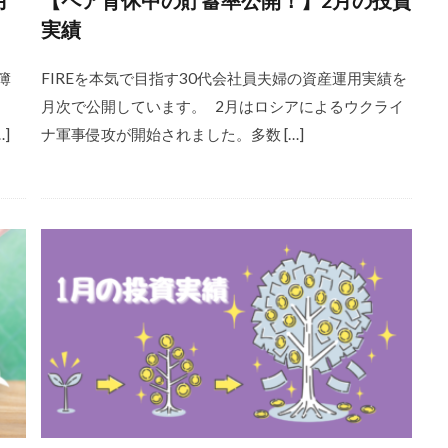
月
【ペア育休中の貯蓄率公開！】2月の投資
実績
簿
FIREを本気で目指す30代会社員夫婦の資産運用実績を
よ
月次で公開しています。 2月はロシアによるウクライ
]
ナ軍事侵攻が開始されました。多数 […]