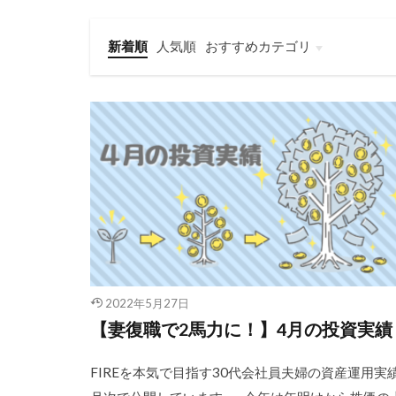
新着順
人気順
おすすめカテゴリ
Amazon攻略
子育て
家事効率化
家計管理
投資・資産運用
2022年5月27日
【妻復職で2馬力に！】4月の投資実績
FIREを本気で目指す30代会社員夫婦の資産運用実